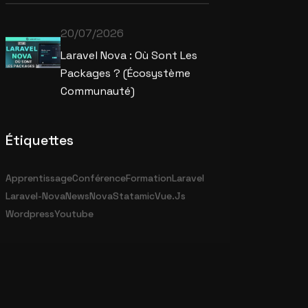
20/07/2026
Laravel Nova : Où Sont Les
Packages ? (écosystème
Communauté)
Étiquettes
Apprentissage
Conférence
Formation
Laravel
Laravel-Nova
News
Nova
Statamic
Vue.js
Wordpress
Youtube