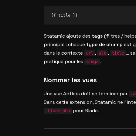
Statamic ajoute des
tags
(filtres / help
principal : chaque
type de champ
est g
dans le contexte
,
,
… sa
url
alt
title
pratique pour les
.
<img>
Nommer les vues
Une vue Antlers doit se terminer par
.a
Sans cette extension, Statamic ne l’in
pour Blade.
.blade.php