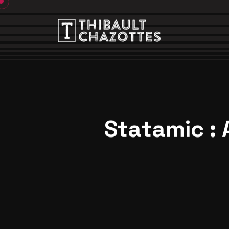
S
t
a
t
a
m
i
c
: