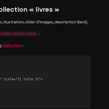
ollection « livres »
r, illustration, slider d’images, description Bard).
:
/index.antlers.html
ag
Collection
:
" title="{{ title }}">
