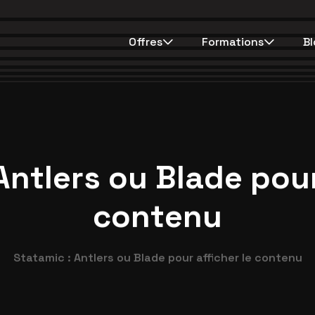
Offres
Formations
Bl
A
n
t
l
e
r
s
o
u
B
l
a
d
e
p
o
u
c
o
n
t
e
n
u
Statamic : Antlers ou Blade pour afficher le contenu