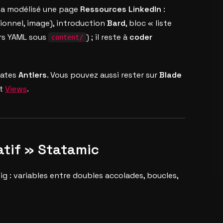
n a modélisé une page
Ressources LinkedIn
:
tionnel, image), introduction
Bard
, bloc « liste
ers YAML sous
) ; il reste à
coder
content/
lates
Antlers
. Vous pouvez aussi rester sur
Blade
t
Views
.
natif » Statamic
: variables entre doubles accolades, boucles,