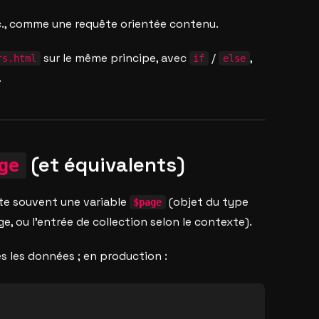
tc., comme une requête orientée contenu.
sur le même principe, avec
/
,
rs.html
if
else
.
(et équivalents)
ge
cte souvent une variable
(objet du type
$page
, ou l’entrée de collection selon le contexte).
 les données ; en production :