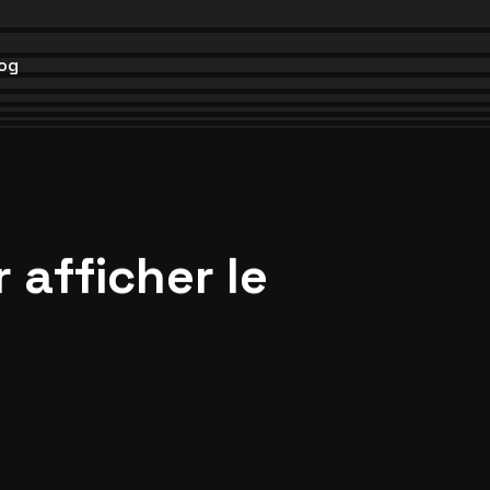
og
r
a
f
f
i
c
h
e
r
l
e