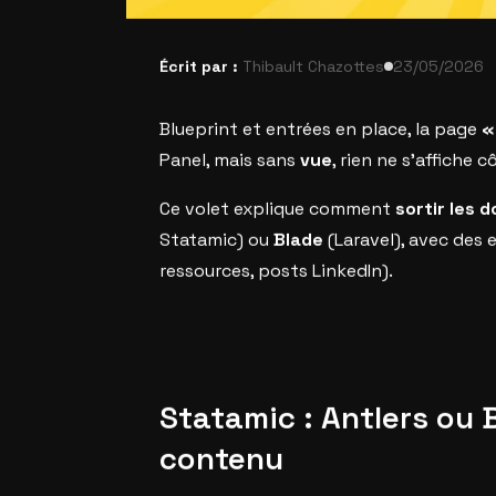
Écrit par :
Thibault Chazottes
23/05/2026
Blueprint et entrées en place, la page
«
Panel, mais sans
vue
, rien ne s’affiche c
Ce volet explique comment
sortir les 
Statamic) ou
Blade
(Laravel), avec des 
ressources, posts LinkedIn).
Statamic : Antlers ou B
contenu