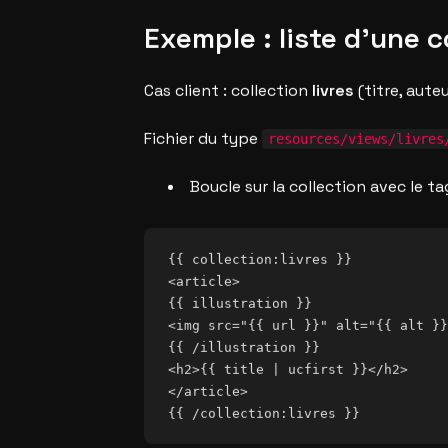
Exemple : liste d’une c
Cas client : collection
livres
(titre, auteu
Fichier du type
resources/views/livres
Boucle sur la collection avec le t
{{ collection:livres }}

<article>

{{ illustration }}

<img src="{{ url }}" alt="{{ alt }}
{{ /illustration }}

<h2>{{ title | ucfirst }}</h2>

</article>
