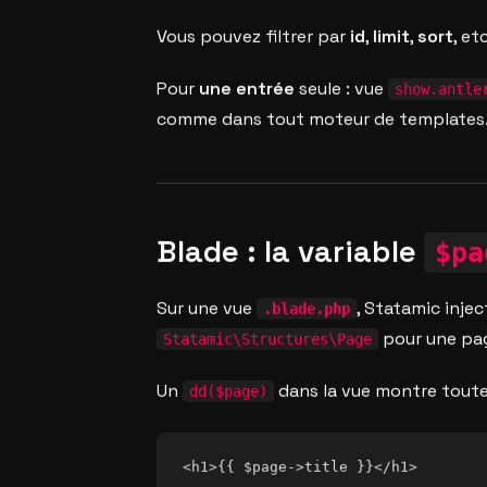
Vous pouvez filtrer par
id
,
limit
,
sort
, e
Pour
une entrée
seule : vue
show.antle
comme dans tout moteur de templates
Blade : la variable
$pa
Sur une vue
, Statamic inje
.blade.php
pour une page
Statamic\Structures\Page
Un
dans la vue montre toutes
dd($page)