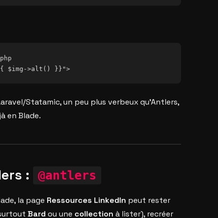
php

aravel/Statamic, un peu plus verbeux qu’Antlers,
jà en Blade.
ers :
@antlers
ade, la page
Ressources LinkedIn
peut rester
(surtout
Bard
ou une
collection
à lister), recréer