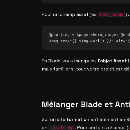
Pour un champ asset (ex.
) :
hero_image
@php $img = $page->hero_image; @end
En Blade, vous manipulez l’
objet Asset
L
mais familier si tout votre projet est dé
Mélanger Blade et Antl
Sur un site
formation
entièrement en Bl
en
. Pour certains champs 
.blade.php