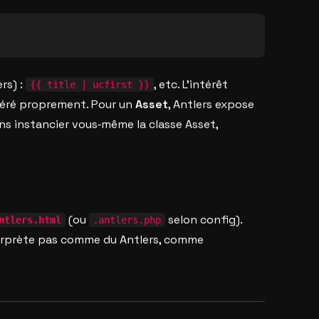
ers) :
, etc. L’intérêt
{{ title | ucfirst }}
éré proprement. Pour un
Asset
, Antlers expose
ns instancier vous‑même la classe Asset,
(ou
selon config).
ntlers.html
.antlers.php
terprète pas comme du Antlers, comme